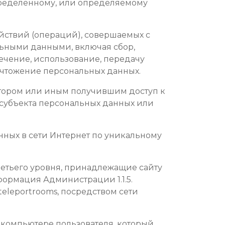
определенному, или определяемому
ействий (операций), совершаемых с
льными данными, включая сбор,
лечение, использование, передачу
ничтожение персональных данных.
атором или иным получившим доступ к
 субъекта персональных данных или
щенных в сети Интернет по уникальному
третьего уровня, принадлежащие сайту
формация Администрации 1.1.5.
 teleportrooms, посредством сети
а компьютере пользователя, который