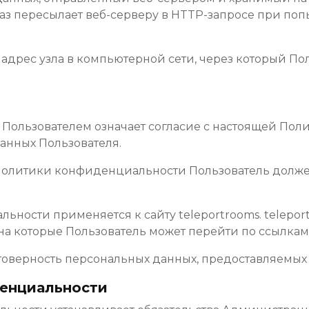
аз пересылает веб-серверу в HTTP-запросе при поп
й адрес узла в компьютерной сети, через который По
oms Пользователем означает согласие с настоящей П
анных Пользователя.
и Политики конфиденциальности Пользователь долж
ьности применяется к сайту teleportrooms. telepor
 на которые Пользователь может перейти по ссылкам,
товерность персональных данных, предоставляемых
денциальности