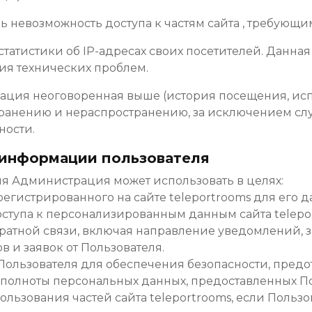
ечь невозможность доступа к частям сайта , требующ
ор статистики об IP-адресах своих посетителей. Дан
я технических проблем.
мация неоговоренная выше (история посещения, и
ранению и нераспространению, за исключением случа
ости.
 информации пользователя
ля Администрация может использовать в целях:
арегистрированного на сайте teleportrooms для его
оступа к персонализированным данным сайта telepo
 обратной связи, включая направление уведомлений,
ов и заявок от Пользователя.
 Пользователя для обеспечения безопасности, пре
и полноты персональных данных, предоставленных П
пользования частей сайта teleportrooms, если Польз