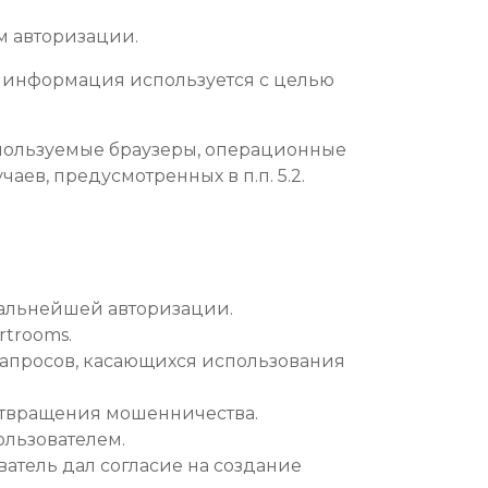
им авторизации.
ная информация используется с целью
спользуемые браузеры, операционные
ев, предусмотренных в п.п. 5.2.
 дальнейшей авторизации.
rtrooms.
 запросов, касающихся использования
дотвращения мошенничества.
ользователем.
ователь дал согласие на создание