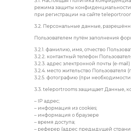
3.1. Настоящая Политика конфиденци
режима защиты конфиденциальности п
при регистрации на сайте teleportro
3.2. Персональные данные, разрешён
Пользователем путём заполнения фор
3.2.1. фамилию, имя, отчество Пользова
3.2.2. контактный телефон Пользовател
3.2.3. адрес электронной почты (e-mail)
3.2.4. место жительство Пользователя
3.2.5. фотографию (при необходимости
3.3. teleportrooms защищает Данные,
– IP адрес;
– информация из cookies;
– информация о браузере
– время доступа;
– реферер (адрес предыдущей страни