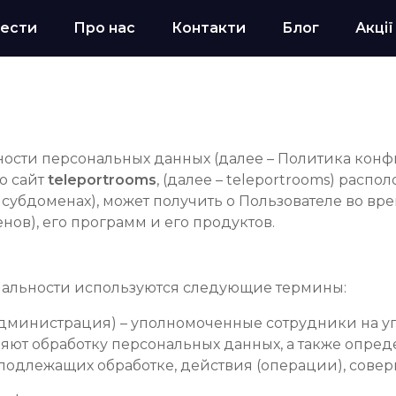
ести
Про нас
Контакти
Блог
Акції
сти персональных данных (далее – Политика конф
ю сайт
teleportrooms
, (далее – teleportrooms) рас
о субдоменах), может получить о Пользователе во вр
енов), его программ и его продуктов.
иальности используются следующие термины:
– Администрация) – уполномоченные сотрудники на у
ляют обработку персональных данных, а также опре
, подлежащих обработке, действия (операции), сов