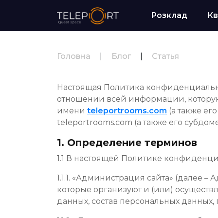
Розклад
Кв
Головна
|
Блог
|
Статья
Настоящая Политика конфиденциально
отношении всей информации, котору
имени
teleportrooms.com
(а также ег
teleportrooms.com (а также его субдом
1. Определение терминов
1.1 В настоящей Политике конфиденц
1.1.1. «Администрация сайта» (далее 
которые организуют и (или) осуществ
данных, состав персональных данных