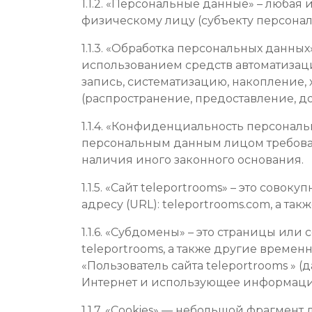
1.1.2. «Персональные данные» – люба
физическому лицу (субъекту персонал
1.1.3. «Обработка персональных данны
использованием средств автоматизаци
запись, систематизацию, накопление,
(распространение, предоставление, д
1.1.4. «Конфиденциальность персона
персональным данным лицом требован
наличия иного законного основания.
1.1.5. «Сайт teleportrooms» – это сов
адресу (URL): teleportrooms.com, а так
1.1.6. «Субдомены» – это страницы ил
teleportrooms, а также другие времен
«Пользователь сайта teleportrooms » (
Интернет и использующее информацию,
1.1.7. «Cookies» — небольшой фрагме