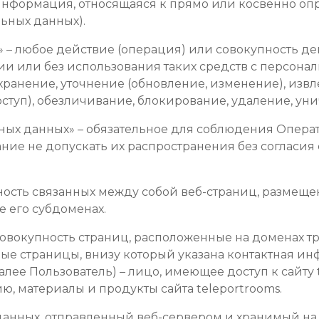
я информация, относящаяся к прямо или косвенно 
ьных данных).
х» – любое действие (операция) или совокупность д
и или без использования таких средств с персона
 хранение, уточнение (обновление, изменение), изв
оступ), обезличивание, блокирование, удаление, у
льных данных» – обязательное для соблюдения Опер
ие не допускать их распространения без согласия
окупность связанных между собой веб-страниц, разме
же его субдоменах.
и совокупность страниц, расположенные на доменах 
ные страницы, внизу который указана контактная ин
далее Пользователь) – лицо, имеющее доступ к сайту
 материалы и продукты сайта teleportrooms.
нт данных, отправленный веб-сервером и хранимый н