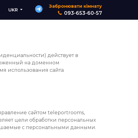
Забронювати кімнату
UKR
093-653-60-57
иденциальности) действует в
положенный на доменном
емя использования сайта
правление сайтом teleportrooms,
деляет цели обработки персональных
ершаемые с персональными данными.