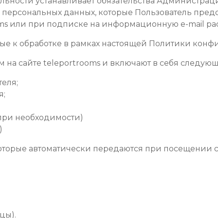
альности устанавливает обязательства Администра
ерсональных данных, которые Пользователь предо
oms или при подписке на информационную e-mail ра
ные к обработке в рамках настоящей Политики кон
м на сайте teleportrooms и включают в себя следу
теля;
я;
 (при необходимости)
)
 которые автоматически передаются при посещении 
цы).