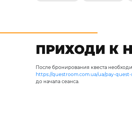
ПРИХОДИ К 
После бронирования квеста необходи
https://questroom.com.ua/ua/pay-quest
до начала сеанса.