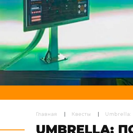
Главная
|
Квесты
|
Umbrell
UMBRELLA: 