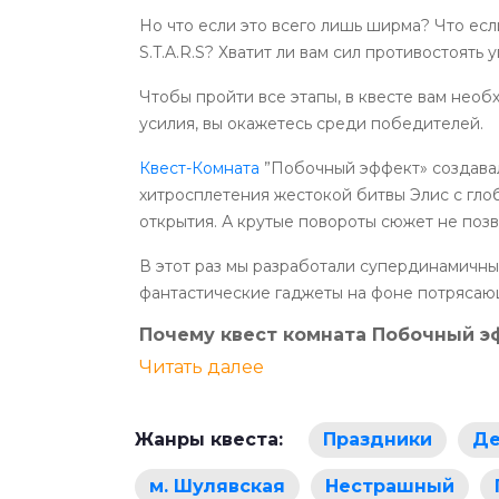
Но что если это всего лишь ширма? Что есл
S.T.A.R.S? Хватит ли вам сил противостоят
Чтобы пройти все этапы, в квесте вам нео
усилия, вы окажетесь среди победителей.
Квест-Комната
”Побочный эффект» создавал
хитросплетения жестокой битвы Элис с глоб
открытия. А крутые повороты сюжет не позв
В этот раз мы разработали супердинамичны
фантастические гаджеты на фоне потрясающ
Почему квест комната Побочный э
Читать далее
Жанры квеста:
Праздники
Де
м. Шулявская
Нестрашный