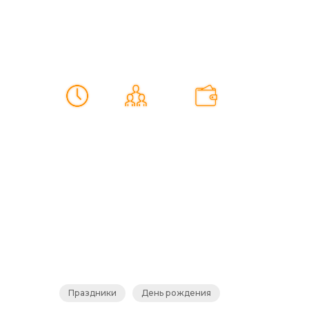
75 мин
2-4(5) чел
от 1800 грн
ИГРЫ РАЗУМА
Отличи иллюзию от реальности
Праздники
День рождения