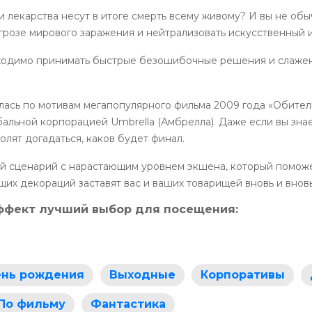
и лекарства несут в итоге смерть всему живому? И вы не обы
ь угрозе мирового заражения и нейтрализовать искусственный
бходимо принимать быстрые безошибочные решения и слажен
ась по мотивам мегапопулярного фильма 2009 года «Обитель
альной корпорацией Umbrella (Амбрелла). Даже если вы знае
олят догадаться, каков будет финал.
й сценарий с нарастающим уровнем экшена, который поможет 
их декораций заставят вас и ваших товарищей вновь и внов
ффект лучший выбор для посещения:
нь рождения
Выходные
Корпоративы
По фильму
Фантастика