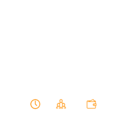
Umbrella:
ПОБОЧНЫЙ ЭФФЕКТ
Похить смертоносный вирус
60 мин
2-4(5) чел
от 1600 грн