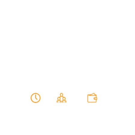
ТАЙНЫ ДА ВИНЧИ
Разгадай тайны маэстро
80 мин
2-4(5) чел
от 1800 грн