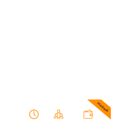
75 мин
2-4(6) чел
от 1800 грн
ПОБЕГ ИЗ
ШОУШЕНКА
Будь первым, кто сбежит
Новый
75 мин
2-4(5) чел
от 1800 грн