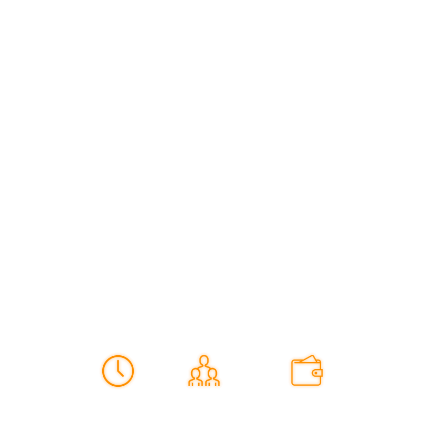
ИГРЫ РАЗУМА
Отличи иллюзию от реальности
60 мин
3-4(8) чел
от 1800 грн